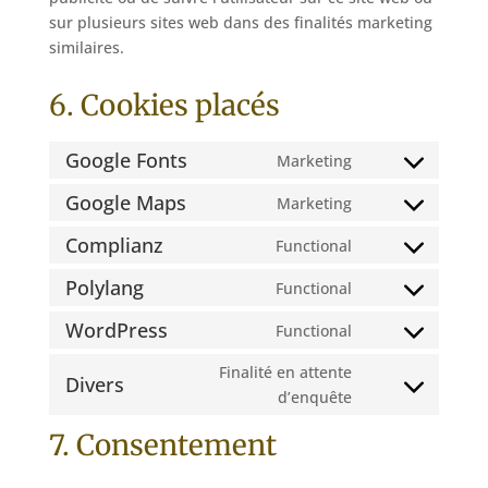
sur plusieurs sites web dans des finalités marketing
similaires.
6. Cookies placés
Google Fonts
Marketing
Consent
to
Google Maps
Marketing
Consent
service
to
Complianz
Functional
google-
Consent
service
fonts
to
Polylang
Functional
google-
Consent
service
maps
to
WordPress
Functional
complianz
Consent
service
to
Finalité en attente
polylang
Divers
service
Consent
d’enquête
wordpress
to
7. Consentement
service
divers