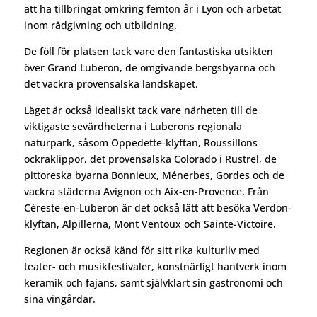
att ha tillbringat omkring femton år i Lyon och arbetat
inom rådgivning och utbildning.
De föll för platsen tack vare den fantastiska utsikten
över Grand Luberon, de omgivande bergsbyarna och
det vackra provensalska landskapet.
Läget är också idealiskt tack vare närheten till de
viktigaste sevärdheterna i Luberons regionala
naturpark, såsom Oppedette-klyftan, Roussillons
ockraklippor, det provensalska Colorado i Rustrel, de
pittoreska byarna Bonnieux, Ménerbes, Gordes och de
vackra städerna Avignon och Aix-en-Provence. Från
Céreste-en-Luberon är det också lätt att besöka Verdon-
klyftan, Alpillerna, Mont Ventoux och Sainte-Victoire.
Regionen är också känd för sitt rika kulturliv med
teater- och musikfestivaler, konstnärligt hantverk inom
keramik och fajans, samt självklart sin gastronomi och
sina vingårdar.