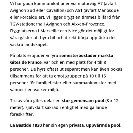
Vi har goda kommunikationer via motorväg A7 (avfart
Avignon Sud eller Cavaillon) och A51 (avfart Manosque
eller Forcalquier). Vi ligger drygt en timmes bilfärd från
TGV-stationerna i Avignon och Aix-en-Provence.
Flygplatserna i Marseille och Nice gör det möjligt för
våra gäster att hyra bil och direkt börja upptäcka det
vackra landskapet.
På plats erbjuder vi fyra
semesterbostäder märkta
Gîtes de France
, var och en med plats för 4 till 8
personer. De hyrs oftast ut separat men kan även bokas
tillsammans för att ta emot grupper på 10 till 15
personer för familjefester eller sammankomster med
vänner i en vacker miljö.
Tre av våra gîtes delar en
stor gemensam pool
(8 x 12
meter), självklart säkrad i enlighet med gällande
föreskrifter.
La Bastide 1830
har sin egen
privata, uppvärmda pool
.