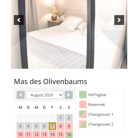
Mas des Olivenbaums
Verfügbar
Reserviet
M
D
M
D
F
S
S
Changeover 1
1
2
Changeover 2
3
4
5
6
7
8
9
10
11
12
13
14
15
16