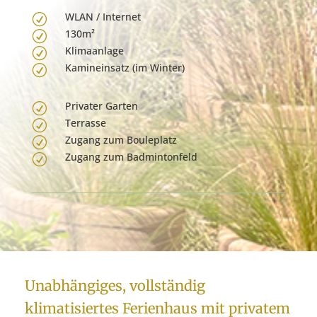
WLAN / Internet
R
130m²
R
Klimaanlage
R
Kamineinsatz (im Winter)
R
Privater Garten
R
Terrasse
R
Zugang zum Bouleplatz
R
Zugang zum Badmintonfeld
R
Unabhängiges, vollständig
klimatisiertes Ferienhaus mit privatem