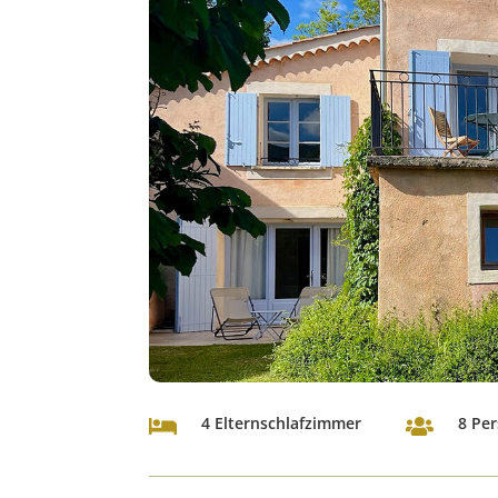
4 Elternschlafzimmer
8 Pe

