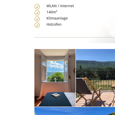
WLAN / Internet
R
140m²
R
Klimaanlage
R
Holzofen
R