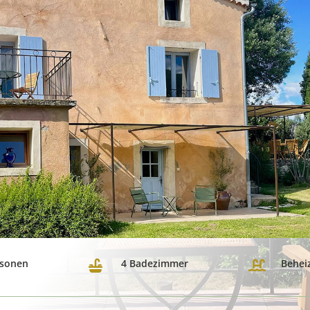
rsonen
4 Badezimmer
Beheiz

