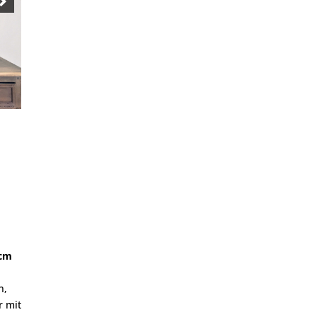
 cm
n,
 mit